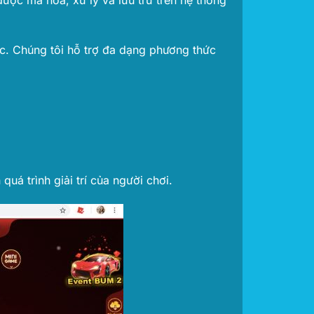
ược mã hóa, xử lý và lưu trữ trên hệ thống
tác. Chúng tôi hỗ trợ đa dạng phương thức
uá trình giải trí của người chơi.