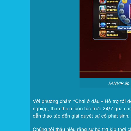
FANVIP áp 
Với phương châm “Chơi ở đâu – Hỗ trợ tới 
nghiệp, thân thiện luôn túc trực 24/7 qua cá
dẫn thao tác đến giải quyết sự cố phát sinh.
Chúng tôi thấu hiểu rằng sự hỗ trợ kịp thời 