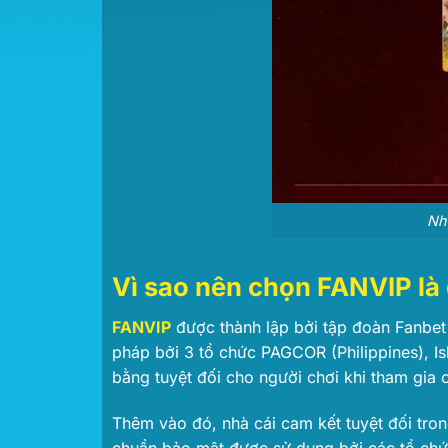
Nh
Vì sao nên chọn FANVIP là
FANVIP
được thành lập bởi tập đoàn Fanbet
pháp bởi 3 tổ chức PAGCOR (Philippines), I
bằng tuyệt đối cho người chơi khi tham gia 
Thêm vào đó, nhà cái cam kết tuyệt đối tron