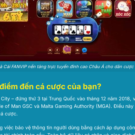
à Cái FANVIP nền tảng trực tuyến đỉnh cao Châu Á cho dân cược 
 điểm đến cá cược của bạn?
 City – đứng thứ 3 tại Trung Quốc vào tháng 12 năm 2018,
sle of Man GSC và Malta Gaming Authority (MGA). Điều này
cá cược.
g việc bảo vệ thông tin người dùng bằng cách áp dụng công