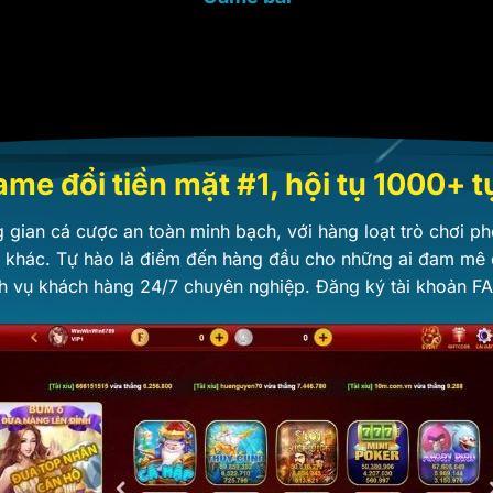
me đổi tiền mặt #1, hội tụ 1000+ 
ian cá cược an toàn minh bạch, với hàng loạt trò chơi ph
 khác. Tự hào là điểm đến hàng đầu cho những ai đam mê cá 
ch vụ khách hàng 24/7 chuyên nghiệp. Đăng ký tài khoản F