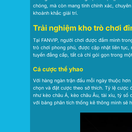
chóng, mà còn mang tính chính xác, chuyên 
khoảnh khắc giải trí.
Trải nghiệm kho trò chơi đ
Tại FANVIP, người chơi được đắm mình trong 
trò chơi phong phú, được cập nhật liên tục,
tuyến đẳng cấp, tất cả chỉ gói gọn trong mộ
Cá cược thể yhao
Với hàng ngàn trận đấu mỗi ngày thuộc hơn 5
chọn và đặt cược theo sở thích. Tỷ lệ cược 
như kèo châu Á, kèo châu Âu, tài xỉu, tỷ số
với bảng phân tích thống kê thông minh sẽ h