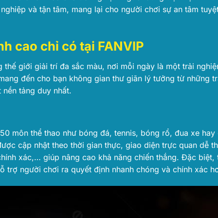
nghiệp và tận tâm, mang lại cho người chơi sự an tâm tuyệt
ỉnh cao chỉ có tại FANVIP
thế giới giải trí đa sắc màu, nơi mỗi ngày là một trải ngh
 mang đến cho bạn không gian thư giãn lý tưởng từ những tr
t nền tảng duy nhất.
0 môn thể thao như bóng đá, tennis, bóng rổ, đua xe hay e
được cập nhật theo thời gian thực, giao diện trực quan dễ 
 chính xác,… giúp nâng cao khả năng chiến thắng. Đặc biệt, 
ỗ trợ người chơi ra quyết định nhanh chóng và chính xác h